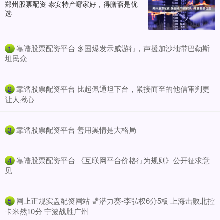
郑州股票配资 泰安特产哪家好，得膳斋是优
选
​靠谱股票配资平台 多国爆发示威游行，声援加沙地带巴勒斯
1
坦民众
​靠谱股票配资平台 比起佩通坦下台，紧接而至的他信审判更
2
让人揪心
​靠谱股票配资平台 善用舆情是大格局
3
​靠谱股票配资平台 《互联网平台价格行为规则》公开征求意
4
见
​网上正规实盘配资网站 🏀潜力赛-李弘权6分5板 上海击败北控
5
卡米然10分 宁波战胜广州