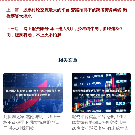
上一篇：
股票讨论交流最大的平台 套路招聘下的跨省劳务纠纷 岗
位薪资大缩水
下一篇：
网上配资账号 马上进入6月，少吃鸡牛肉，多吃这3种
肉，腿脚有劲，不上火不怕胖
相关文章
配资网之家 杰伦·布朗：我上一
配资平台实盘平台 悲剧！伊朗
场不该被罚下 我觉得联盟也认
体育馆被美国以色列空袭击中
同 并未对我罚款
20名女排球员丧生 有未成年人