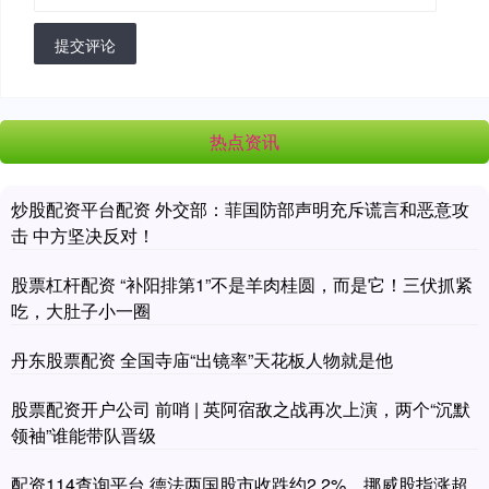
提交评论
热点资讯
炒股配资平台配资 外交部：菲国防部声明充斥谎言和恶意攻
击 中方坚决反对！
股票杠杆配资 “补阳排第1”不是羊肉桂圆，而是它！三伏抓紧
吃，大肚子小一圈
丹东股票配资 全国寺庙“出镜率”天花板人物就是他
股票配资开户公司 前哨 | 英阿宿敌之战再次上演，两个“沉默
领袖”谁能带队晋级
配资114查询平台 德法两国股市收跌约2.2%，挪威股指涨超