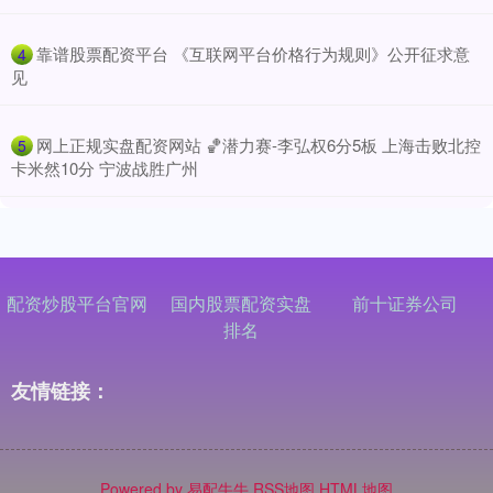
​靠谱股票配资平台 《互联网平台价格行为规则》公开征求意
4
见
​网上正规实盘配资网站 🏀潜力赛-李弘权6分5板 上海击败北控
5
卡米然10分 宁波战胜广州
配资炒股平台官网
国内股票配资实盘
前十证券公司
排名
友情链接：
Powered by
易配牛牛
RSS地图
HTML地图