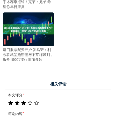
手术赛季报销！克莱：兄弟 希
望你早日康复
厦门股票配资开户 罗马诺：利
兹联就签施密德与不莱梅谈判，
报价1500万欧+附加条款
相关评论
本文评分
*
评论内容
*