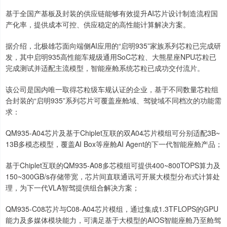
基于全国产基板及封装的供应链能够有效提升AI芯片设计制造流程国
产化率，提供成本可控、供应稳定的高性能计算解决方案。
据介绍，北极雄芯面向端侧AI应用的“启明935”家族系列芯粒已完成研
发，其中启明935高性能车规级通用SoC芯粒、大熊星座NPU芯粒已
完成测试并适配主流模型，智能座舱系统芯粒已成功交付流片。
该公司是国内唯一取得芯粒级车规认证的企业，基于不同数量芯粒组
合封装的“启明935”系列芯片可覆盖座舱域、驾驶域不同档次的功能需
求：
QM935-A04芯片及基于Chiplet互联的双A04芯片模组可分别适配3B~
13B多模态模型，覆盖AI Box等座舱AI Agent的下一代智能座舱产品；
基于Chiplet互联的QM935-A08多芯模组可提供400~800TOPS算力及
150~300GB/s存储带宽，芯片间直联通讯可开展大模型分布式计算处
理，为下一代VLA智驾提供组合解决方案；
QM935-C08芯片与C08-A04芯片模组，通过集成1.3TFLOPS的GPU
能力及多媒体模块能力，可满足基于大模型的AIOS智能座舱乃至舱驾