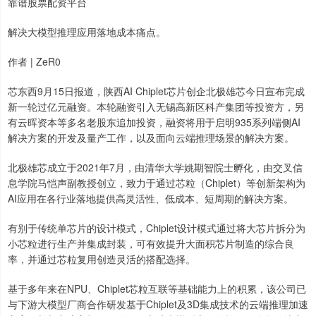
靠谱股票配资平台
解决大模型推理应用落地成本痛点。
作者 | ZeR0
芯东西9月15日报道，陕西AI Chiplet芯片创企北极雄芯今日宣布完成
新一轮过亿元融资。本轮融资引入无锡高新区科产集团等投资方，另
有云晖资本等多名老股东追加投资，融资将用于启明935系列端侧AI
解决方案的开发及量产工作，以及面向云端推理场景的解决方案。
北极雄芯成立于2021年7月，由清华大学姚期智院士孵化，由交叉信
息学院马恺声副教授创立，致力于通过芯粒（Chiplet）等创新架构为
AI应用在各行业落地提供高灵活性、低成本、短周期的解决方案。
有别于传统单芯片的设计模式，Chiplet设计模式通过将大芯片拆分为
小芯粒进行生产并集成封装，可有效提升大面积芯片制造的综合良
率，并通过芯粒复用创造灵活的搭配选择。
基于多年来在NPU、Chiplet芯粒互联等基础能力上的积累，该公司已
与下游大模型厂商合作研发基于Chiplet及3D集成技术的云端推理加速