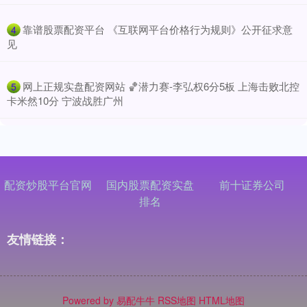
​靠谱股票配资平台 《互联网平台价格行为规则》公开征求意
4
见
​网上正规实盘配资网站 🏀潜力赛-李弘权6分5板 上海击败北控
5
卡米然10分 宁波战胜广州
配资炒股平台官网
国内股票配资实盘
前十证券公司
排名
友情链接：
Powered by
易配牛牛
RSS地图
HTML地图