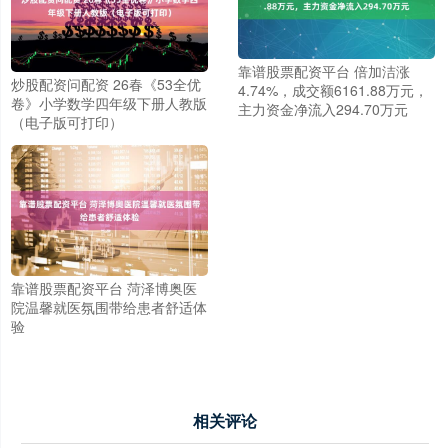
靠谱股票配资平台 倍加洁涨
炒股配资问配资 26春《53全优
4.74%，成交额6161.88万元，
卷》小学数学四年级下册人教版
主力资金净流入294.70万元
（电子版可打印）
靠谱股票配资平台 菏泽博奥医
院温馨就医氛围带给患者舒适体
验
相关评论