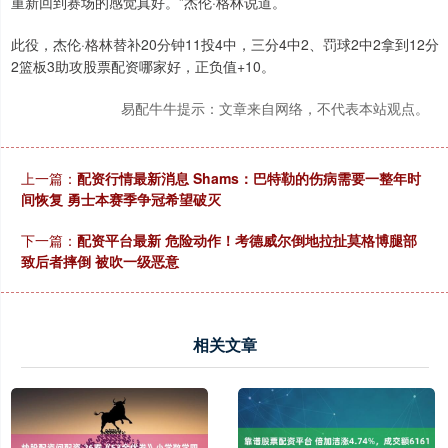
重新回到赛场的感觉真好。”杰伦·格林说道。
此役，杰伦·格林替补20分钟11投4中，三分4中2、罚球2中2拿到12分
2篮板3助攻股票配资哪家好，正负值+10。
易配牛牛提示：文章来自网络，不代表本站观点。
上一篇：
配资行情最新消息 Shams：巴特勒的伤病需要一整年时
间恢复 勇士本赛季争冠希望破灭
下一篇：
配资平台最新 危险动作！考德威尔倒地拉扯莫格博腿部
致后者摔倒 被吹一级恶意
相关文章